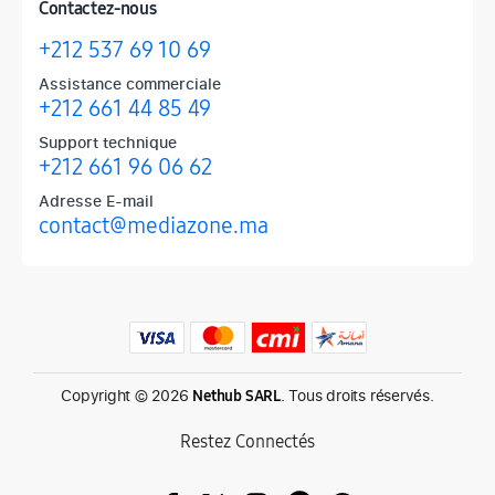
Contactez-nous
+212 537 69 10 69
Assistance commerciale
+212 661 44 85 49
Support technique
+212 661 96 06 62
Adresse E-mail
contact@mediazone.ma
Produits phares chez Mediazone
Retrouvez chez Mediazone les références incontournables : Apple, 
Copyright © 2026
. Tous droits réservés.
Nethub SARL
Restez Connectés