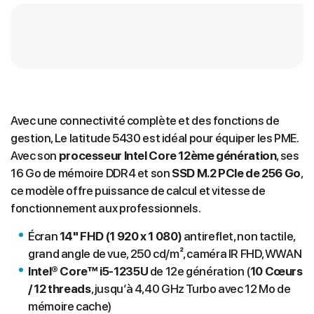
Avec une connectivité complète et des fonctions de
gestion, Le latitude 5430 est idéal pour équiper les PME.
Avec son
processeur Intel Core 12ème génération
, ses
16 Go de mémoire DDR4 et son
SSD M.2 PCIe de 256 Go
,
ce modèle offre puissance de calcul et vitesse de
fonctionnement aux professionnels.
Écran
14" FHD (1 920 x 1 080
)
antireflet, non tactile,
grand angle de vue, 250 cd/m², caméra IR FHD, WWAN
Intel® Core™ i5-1235U
de 12e génération (
10 Cœurs
/ 12 threads
, jusqu‘à 4,40 GHz Turbo avec 12 Mo de
mémoire cache)