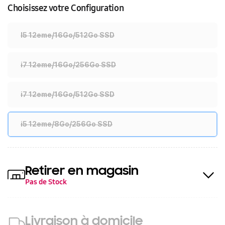
Choisissez votre Configuration
I5 12eme/16Go/512Go SSD
i7 12eme/16Go/256Go SSD
i7 12eme/16Go/512Go SSD
i5 12eme/8Go/256Go SSD
Retirer en magasin
Pas de Stock
Livraison à domicile