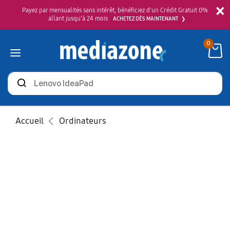
×
Payez par mensualités sans intérêt, bénéficiez d'un Crédit Gratuit 0%
allant jusqu'à 24 mois
ACHETEZ DÈS MAINTENANT
0
Rechercher
des
produits
Accueil
Ordinateurs