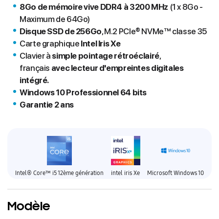
8Go
de mémoire vive
DDR4 à 3200 MHz
(1 x 8Go -
Maximum de 64Go)
Disque SSD de 256G
o
, M.2 PCIe® NVMe™ classe 35
Carte graphique
Intel Iris Xe
Clavier à
simple pointage rétroéclairé
,
français
avec lecteur d'empreintes digitales
intégré.
Windows 10 Professionnel 64 bits
Garantie 2 ans
Intel® Core™ i5 12ème génération
intel iris Xe
Microsoft Windows 10
Modèle