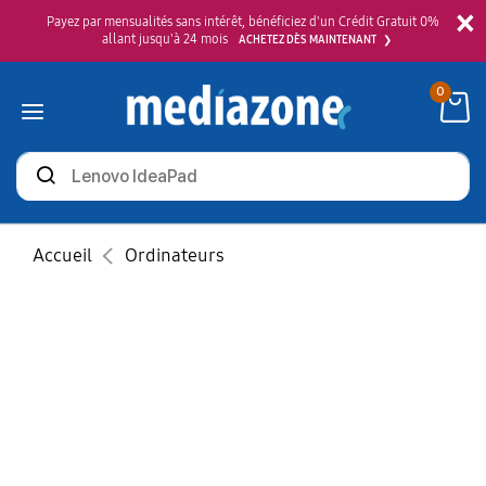
×
Payez par mensualités sans intérêt, bénéficiez d'un Crédit Gratuit 0%
allant jusqu'à 24 mois
ACHETEZ DÈS MAINTENANT
0
Rechercher
des
produits
Accueil
Ordinateurs