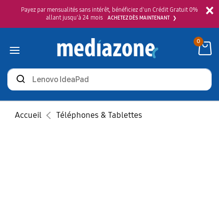
×
Payez par mensualités sans intérêt, bénéficiez d'un Crédit Gratuit 0%
allant jusqu'à 24 mois
ACHETEZ DÈS MAINTENANT
0
Rechercher
des
produits
Accueil
Téléphones & Tablettes