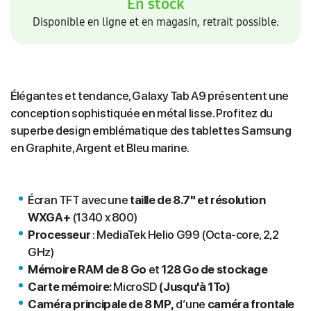
En stock
Disponible en ligne et en magasin, retrait possible.
Élégantes et tendance, Galaxy Tab A9 présentent une
conception sophistiquée en métal lisse. Profitez du
superbe design emblématique des tablettes Samsung
en Graphite, Argent et Bleu marine.
Écran TFT avec une
t
aille de 8.7" et résolution
WXGA+
(1340 x 800)
Processeur
: MediaTek Helio G99 (Octa-core, 2,2
GHz)
Mémoire RAM de 8 Go
et
128
Go de stockage
Carte mémoire:
MicroSD
(Jusqu'à 1To)
Caméra principale de 8 MP,
d’une
caméra frontale