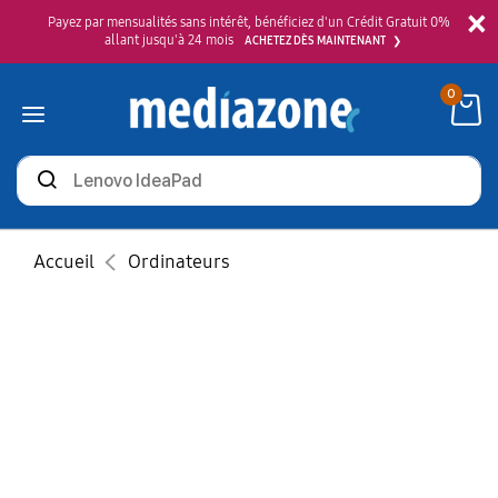
×
Payez par mensualités sans intérêt, bénéficiez d'un Crédit Gratuit 0%
allant jusqu'à 24 mois
ACHETEZ DÈS MAINTENANT
0
Rechercher
des
produits
Accueil
Ordinateurs