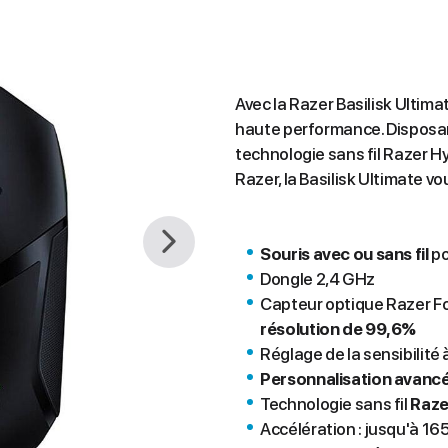
Avec la Razer Basilisk Ultimat
haute performance. Disposa
technologie sans fil Razer 
Razer, la Basilisk Ultimate vo
Souris avec ou sans fil
po
Dongle 2,4 GHz
Capteur optique Razer F
résolution de 99,6%
Réglage de la sensibilité 
Personnalisation avancé
Technologie sans fil
Raze
Accélération : jusqu'à 16