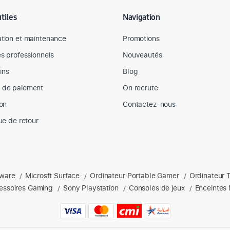
utiles
Navigation
tion et maintenance
Promotions
es professionnels
Nouveautés
ins
Blog
 de paiement
On recrute
son
Contactez-nous
que de retour
nware
Microsft Surface
Ordinateur Portable Gamer
Ordinateur 
s : Apple, Dell, hp, Lenovo, Microsoft, ordinateurs portables, acces
/
/
/
essoires Gaming
Sony Playstation
Consoles de jeux
Enceintes 
/
/
/