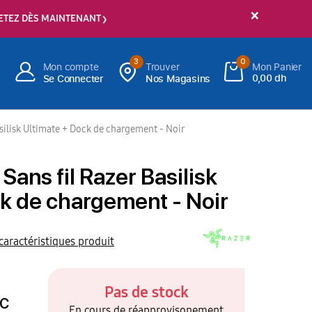
×
ETEZ DÈS MAINTENANT
3
0
Mon compte
Trouver
Mon Panier
0,00 dh
Se Connecter
Nos Magasins
silisk Ultimate + Dock de chargement - Noir
Sans fil Razer Basilisk
k de chargement - Noir
 caractéristiques produit
Pas de stock
C
En cours de réapprovisonement