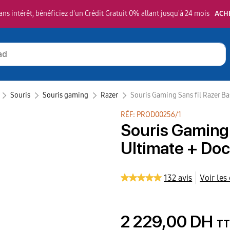
ns intérêt, bénéficiez d'un Crédit Gratuit 0% allant jusqu'à 24 mois
ACH
Souris
Souris gaming
Razer‎
Souris Gaming Sans fil Razer Ba
RÉF: PROD00256/1
Souris Gaming 
Ultimate + Doc
132 avis
Voir les
2 229,00 DH
TT