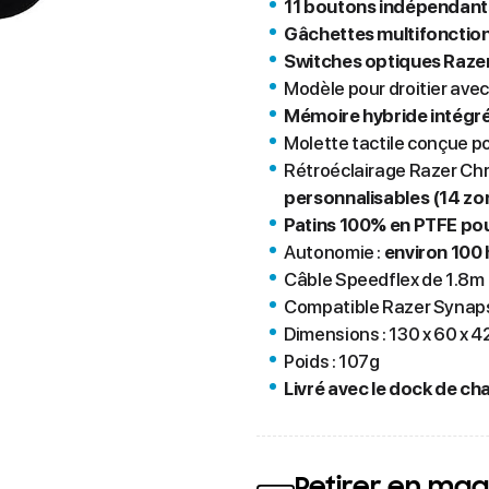
11 boutons indépendan
Gâchettes multifonctio
Switches optiques Razer 
Modèle pour droitier avec
Mémoire hybride intégrée
Molette tactile conçue po
Rétroéclairage Razer C
personnalisables (14 zo
Patins 100% en PTFE pour
Autonomie :
environ 100
Câble Speedflex de 1.8m
Compatible Razer Synap
Dimensions : 130 x 60 x 
Poids : 107g
Livré avec le dock de c
Retirer en mag