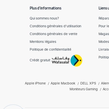
Plus d'informations
Liens 
Qui sommes nous?
Répara
Conditions générales d'utilisation
Pour l
Conditions générales de vente
Magas
Mentions légales
Modes
Politique de confidentialité
Livrai
Politi
Crédit gratuit
Produits phares chez Mediazone
Apple iPhone
Apple Macbook
DELL XPS
Alie
Retrouvez chez Mediazone les références incontournable
/
/
/
Moniteurs Gaming
Acc
/