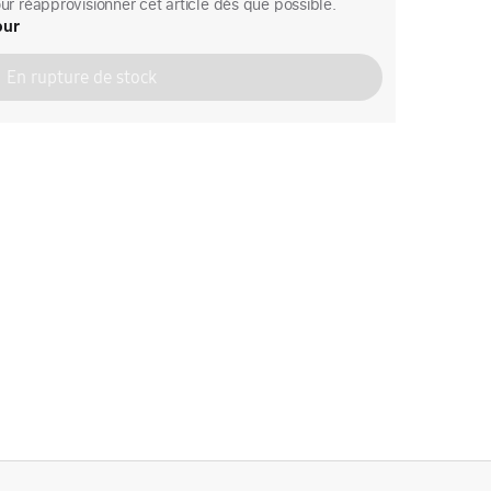
r réapprovisionner cet article dès que possible.
our
En rupture de stock