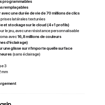
ts programmables
ns remplaçables
avec une durée de vie de 70 millions de clics
 prises latérales texturées
 et stockage sur le cloud (4+1 profils)
ur le jeu, avec une résistance personnalisable
hroma avec
16,8 millions de couleurs
nes d'éclairage)
 une glisse sur n'importe quelle surface
 heures
(sans éclairage)
se 3
42 mm
hargement
asin