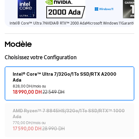
Intel® Core™ Ultra 7
NVIDIA® RTX™ 2000 Ada
Microsoft Windows 11
Garantie 1
Modèle
Choisissez votre Configuration
Intel® Core™ Ultra 7/32Go/1To SSD/RTX A2000
Ada
828,00 DH/mois ou
18 990,00 DH
22 549 DH
AMD Ryzen™ 7 8845HS/32Go/1To SSD/RTX™ 1000
Ada
770,00 DH/mois ou
17 590,00 DH
28 990 DH