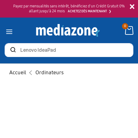
×
Payez par mensualités sans intérêt, bénéficiez d'un Crédit Gratuit 0%
allant jusqu'à 24 mois
ACHETEZ DÈS MAINTENANT
0
Rechercher
des
produits
Accueil
Ordinateurs