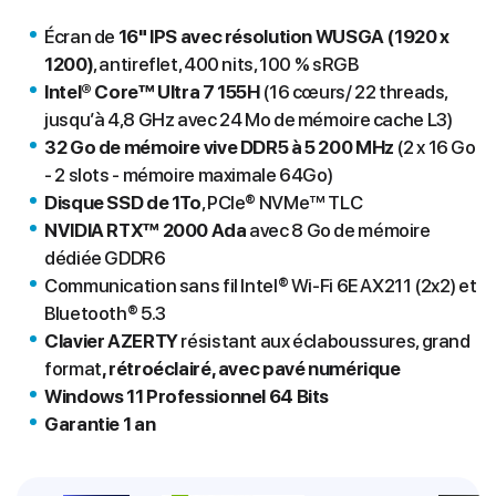
Écran de
16" IPS avec résolution WUSGA (1920 x
1200)
, antireflet, 400 nits, 100 % sRGB
Intel® Core™ Ultra 7 155H
(16 cœurs/ 22 threads,
jusqu’à 4,8 GHz avec 24 Mo de mémoire cache L3)
32 Go de mémoire vive DDR5 à 5 200 MHz
(2 x 16 Go
- 2 slots - mémoire maximale 64Go)
Disque SSD de 1To
, PCIe® NVMe™ TLC
NVIDIA RTX™ 2000 Ada
avec 8 Go de mémoire
dédiée GDDR6
Communication sans fil Intel® Wi-Fi 6E AX211 (2x2) et
Bluetooth® 5.3
Clavier AZERTY
résistant aux éclaboussures, grand
format
, rétroéclairé, avec pavé numérique
Windows 11 Professionnel 64 Bits
Garantie 1 an