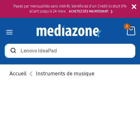
×
Payez par mensualités sans intérêt, bénéficiez d'un Crédit Gratuit 0%
allant jusqu'à 24 mois
ACHETEZ DÈS MAINTENANT
0
Rechercher
des
produits
Accueil
Instruments de musique