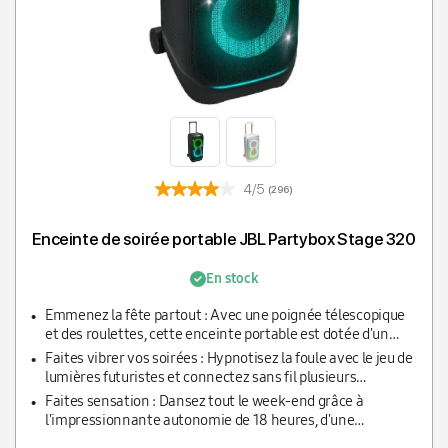
4/5
(296)
Enceinte de soirée portable JBL Partybox Stage 320
En stock
Emmenez la fête partout : Avec une poignée télescopique
et des roulettes, cette enceinte portable est dotée d'un
puissant son JBL Pro, de deux woofers de 6,5 pouces et
Faites vibrer vos soirées : Hypnotisez la foule avec le jeu de
d'une paire de tweeters à dôme de 25 mm
lumières futuristes et connectez sans fil plusieurs
enceintes compatibles JBL Auracast pour un son vraiment
Faites sensation : Dansez tout le week-end grâce à
puissant
l'impressionnante autonomie de 18 heures, d'une
protection anti-éclaboussures IPX4 et deux entrées pour