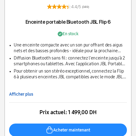
4.4/5
(349)
Enceinte portable Bluetooth JBL Flip 6
En stock
Une enceinte compacte avec un son pur offrant des aigus
nets et des basses profondes - idéale pour la prochaine
aventure
Diffusion Bluetooth sans fil : connectez l'enceinte jusqu'à 2
smartphones ou tablettes. Avec l'application JBL Portable,
le son peut également être amplifié ou les basses
Pour obtenir un son stéréo exceptionnel, connectez la Flip
optimisées
6 à plusieurs enceintes JBL compatibles avec le mode JBL
PartyBoost
Afficher plus
Prix actuel:
1 499,00 DH
Acheter maintenant