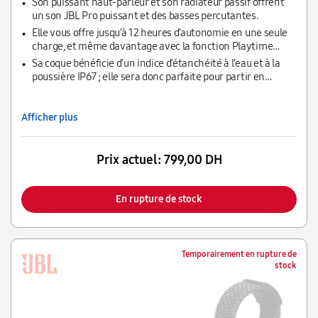
Son puissant haut-parleur et son radiateur passif offrent
un son JBL Pro puissant et des basses percutantes.
Elle vous offre jusqu’à 12 heures d’autonomie en une seule
charge, et même davantage avec la fonction Playtime
Boost activée.
Sa coque bénéficie d’un indice d’étanchéité à l’eau et à la
poussière IP67 ; elle sera donc parfaite pour partir en
randonnée ou faire du camping.
Afficher plus
Prix actuel:
799,00 DH
En rupture de stock
Temporairement en rupture de
stock