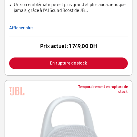
poussière (IP68) et aux chutes.
Un son emblématique est plus grand et plus audacieux que
jamais, grâce à l’AI Sound Boost de JBL.
Afficher plus
Prix actuel:
1 749,00 DH
En rupture de stock
Temporairement en rupture de
stock