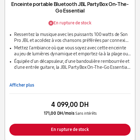
Enceinte portable Bluetooth JBL PartyBox On-The-
Go Essential
En rupture de stock
Ressentez la musique avec les puissants 100 watts de Son
Pro JBL et accédez à vos chansons préférées par connexion
Bluetooth, USB, AUX et TWS pendant ses 6 heures
Mettez l'ambiance où que vous soyez avec cette enceinte
d'autonomie
au jeu de lumières dynamique et emportez-la à la plage ou
au bord de la piscine sans crainte grâce à sa protection
Équipée d'un décapsuleur, d'une bandoulière rembourrée et
IPX4mélodies.
d'une entrée guitare, la JBL PartyBox On-The-Go Essential
a tout ce dont vous avez besoin pour lancer votre soirée
Afficher plus
4 099,00 DH
171,00 DH/mois
Sans intérêts
En rupture de stock