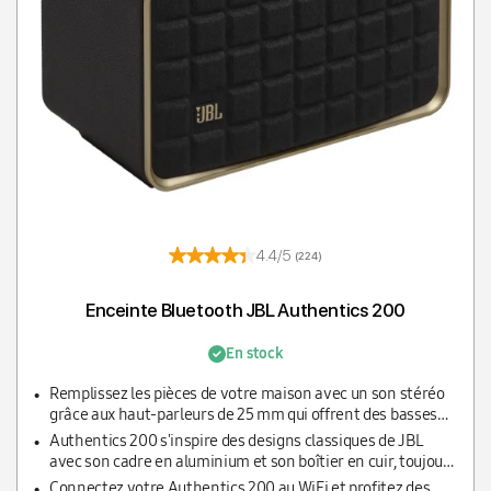
4.4/5
(224)
Enceinte Bluetooth JBL Authentics 200
En stock
Remplissez les pièces de votre maison avec un son stéréo
grâce aux haut-parleurs de 25 mm qui offrent des basses
profondes et garantissent un équilibre audio quel que soit
Authentics 200 s'inspire des designs classiques de JBL
la musique
avec son cadre en aluminium et son boîtier en cuir, toujours
accompagné d'un son JBL de qualité
Connectez votre Authentics 200 au WiFi et profitez des