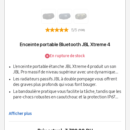
5/5
(108)
Enceinte portable Bluetooth JBL Xtreme 4
En rupture de stock
L’enceinte portable étanche JBL Xtreme 4 produit un son
JBL Pro massif de niveau supérieur avec une dynamique
incroyable, même au volume le plus élevé, grâce à deux
Les radiateurs passifs JBL à double pompage vous offrent
haut-parleurs de graves puissants et deux haut-parleurs
des graves plus profonds qui vous font bouger.
haute fréquence.
La bandoulière pratique vous facilite la tâche, tandis que les
pare-chocs robustes en caoutchouc et la protection IP67
contre l’eau et la poussière signifient qu’une averse
soudaine ou un plongeon dans le lac ne vous empêcheront
pas de vous amuser.
Afficher plus