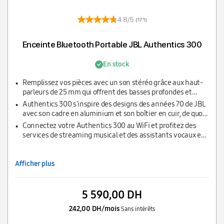
4.8/5
(171)
Enceinte Bluetooth Portable JBL Authentics 300
En stock
Remplissez vos pièces avec un son stéréo grâce aux haut-
parleurs de 25 mm qui offrent des basses profondes et
garantissent un équilibre audio quel que soit la musique
Authentics 300 s'inspire des designs des années 70 de JBL
avec son cadre en aluminium et son boîtier en cuir, de quoi
apporter une touche rétro dans n'importe quel espace
Connectez votre Authentics 300 au WiFi et profitez des
services de streaming musical et des assistants vocaux en
simultané ; personnalisez votre écoute avec l'application
JBL One
Afficher plus
5 590,00 DH
242,00 DH/mois
Sans intérêts