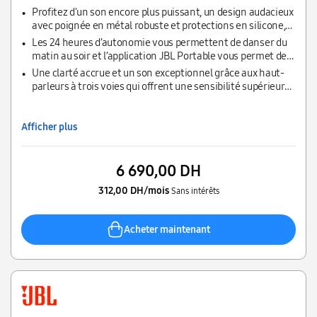
Profitez d'un son encore plus puissant, un design audacieux
avec poignée en métal robuste et protections en silicone,
pour un plaisir sans inquiétude
Les 24 heures d’autonomie vous permettent de danser du
matin au soir et l’application JBL Portable vous permet de
connecter instantanément plusieurs enceintes pour une
Une clarté accrue et un son exceptionnel grâce aux haut-
expérience optimale
parleurs à trois voies qui offrent une sensibilité supérieure
tout en réduisant la distorsion, peu importe l’intensité du
volume
Afficher plus
6 690,00 DH
312,00 DH/mois
Sans intérêts
Acheter maintenant