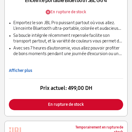
Enceinte portable Bluetooth JBL Go 4
En rupture de stock
Emportez le son JBL Pro puissant partout où vous allez.
L’enceinte Bluetooth ultra-portable, colorée et audacieuse
JBL Go 4 tient dans la paume de votre main, offrant un son
Sa boucle intégrée récemment repensée facilite son
JBL Pro clair et puissant avec des basses riches et
transport partout, et la variété de couleurs vous permet de
percutantes.
choisir celle qui correspond à votre ambiance. Résistante à
Avec ses 7 heures d’autonomie, vous allez pouvoir profiter
l’eau et à la poussière, elle est donc conçue pour être
de bons moments pendant une journée d’excursion ou une
utilisée en extérieur.
soirée sous les étoiles.
Afficher plus
Prix actuel:
499,00 DH
En rupture de stock
Temporairement en rupture de