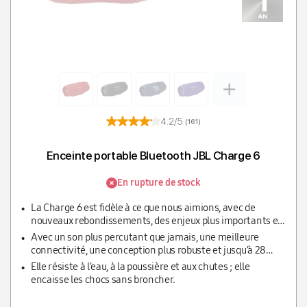
4.2/5
(161)
Enceinte portable Bluetooth JBL Charge 6
En rupture de stock
La Charge 6 est fidèle à ce que nous aimions, avec de
nouveaux rebondissements, des enjeux plus importants et
une plus grande intensité.
Avec un son plus percutant que jamais, une meilleure
connectivité, une conception plus robuste et jusqu’à 28
heures d’autonomie, la Charge 6 est une véritable « bête
Elle résiste à l’eau, à la poussière et aux chutes ; elle
audio » portable.
encaisse les chocs sans broncher.