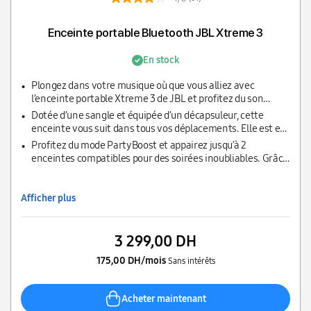
Enceinte portable Bluetooth JBL Xtreme 3
En stock
Plongez dans votre musique où que vous alliez avec
l’enceinte portable Xtreme 3 de JBL et profitez du son
immersif Original JBL avec des basses profondes et
Dotée d’une sangle et équipée d’un décapsuleur, cette
immersives
enceinte vous suit dans tous vos déplacements. Elle est en
outre étanche à l’eau et à la poussière conformément à la
Profitez du mode PartyBoost et appairez jusqu’à 2
norme IP67
enceintes compatibles pour des soirées inoubliables. Grâce
au chargeur intégré, vos appareils ne seront plus jamais à
court de batterie !
Afficher plus
3 299,00 DH
175,00 DH/mois
Sans intérêts
Acheter maintenant