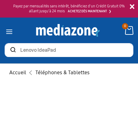
×
Payez par mensualités sans intérêt, bénéficiez d'un Crédit Gratuit 0%
allant jusqu'à 24 mois
ACHETEZ DÈS MAINTENANT
0
Rechercher
des
produits
Accueil
Téléphones & Tablettes