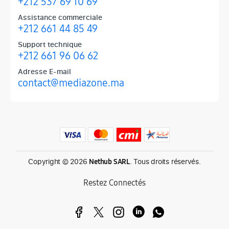
+212 537 69 10 69
Assistance commerciale
+212 661 44 85 49
Support technique
+212 661 96 06 62
Adresse E-mail
contact@mediazone.ma
Produits phares chez Mediazone
Retrouvez chez Mediazone les références incontournables : Apple, 
Copyright © 2026
. Tous droits réservés.
Nethub SARL
Restez Connectés