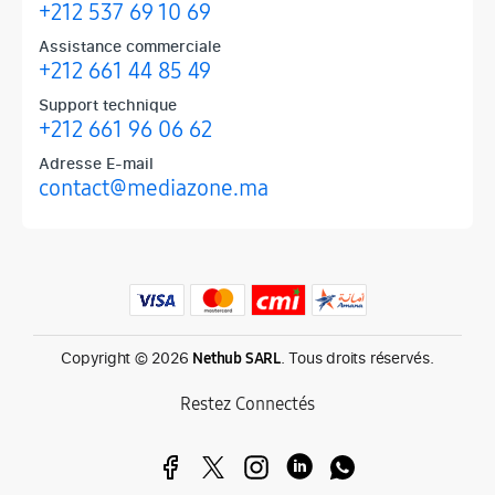
+212 537 69 10 69
Assistance commerciale
+212 661 44 85 49
Support technique
+212 661 96 06 62
Adresse E-mail
contact@mediazone.ma
Produits phares chez Mediazone
Retrouvez chez Mediazone les références incontournables : Apple, 
Copyright © 2026
. Tous droits réservés.
Nethub SARL
Restez Connectés