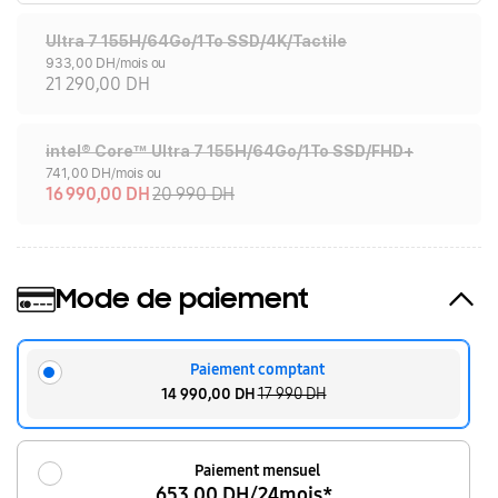
Ultra 7 155H/64Go/1To SSD/4K/Tactile
933,00 DH/mois ou
21 290,00 DH
intel® Core™ Ultra 7 155H/64Go/1To SSD/FHD+
741,00 DH/mois ou
16 990,00 DH
20 990 DH
Mode de paiement
Paiement comptant
14 990,00 DH
17 990 DH
Paiement mensuel
653,00 DH/24mois*