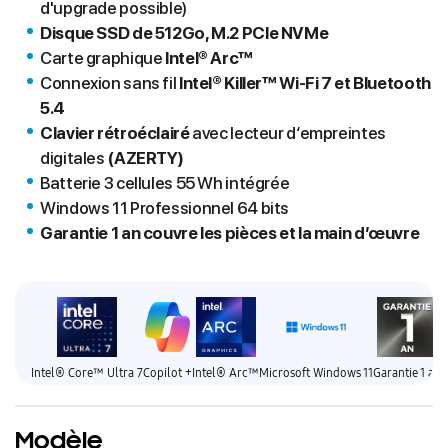
d'upgrade possible)
Disque SSD de 512Go, M.2 PCIe NVMe
Carte graphique
Intel® Arc™
Connexion sans fil
Intel® Killer™ Wi-Fi 7 et Bluetooth
5.4
Clavier rétroéclairé
avec lecteur d‘empreintes
digitales
(AZERTY)
Batterie 3 cellules 55 Wh intégrée
Windows 11 Professionnel 64 bits
Garantie 1 an couvre les pièces et la main d’œuvre
Intel® Core™ Ultra 7
Copilot +
Intel® Arc™
Microsoft Windows 11
Garantie 1 an
Modèle