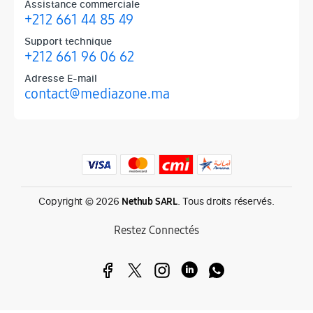
Assistance commerciale
+212 661 44 85 49
Support technique
+212 661 96 06 62
Adresse E-mail
contact@mediazone.ma
Produits phares chez Mediazone
Retrouvez chez Mediazone les références incontournables : Apple, 
Copyright © 2026
. Tous droits réservés.
Nethub SARL
Restez Connectés