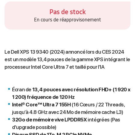
Pas de stock
En cours de réapprovisonement
Le Dell XPS 13 9340 (2024) annoncé lors du CES 2024
est un modèle 13,4 pouces de la gamme XPS intégrant le
processeur Intel Core Ultra 7 et taillé pour l'IA
Écran de
13,4 pouces avec résolution FHD+ (1 920 x
1 200) fréquence de 120 Hz
Intel® Core™ Ultra 7 155H
(16 Cœurs / 22 Threads,
jusqu‘à 4.8 GHz avec 24 Mo de mémoire cache L3)
32Go de mémoire vive LPDDR5X
intégrées (Pas
d'upgrade possible)
Disque SSD de 1To, M.2 PCIe NVMe