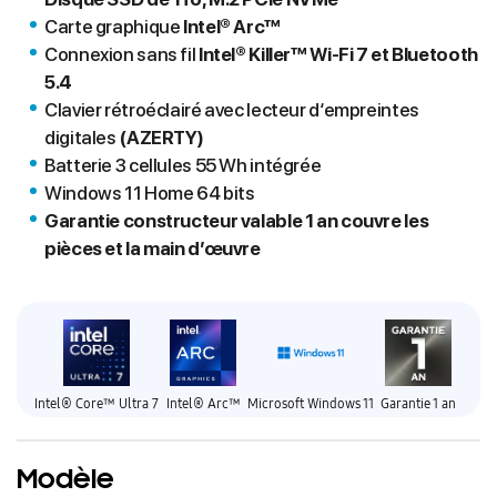
Carte graphique
Intel® Arc™
Connexion sans fil
Intel® Killer™ Wi-Fi 7 et Bluetooth
5.4
Clavier rétroéclairé avec lecteur d‘empreintes
digitales
(AZERTY)
Batterie 3 cellules 55 Wh intégrée
Windows 11 Home 64 bits
Garantie constructeur valable 1 an couvre les
pièces et la main d’œuvre
Intel® Core™ Ultra 7
Intel® Arc™
Microsoft Windows 11
Garantie 1 an
Modèle