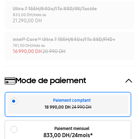
Ultra 7 155H/64Go/1To SSD/4K/Tactile
933,00 DH/mois ou
21 290,00 DH
intel® Core™ Ultra 7 155H/64Go/1To SSD/FHD+
741,00 DH/mois ou
16 990,00 DH
20 990 DH
Mode de paiement
Paiement comptant
18 990,00 DH
24 990 DH
Paiement mensuel
833,00 DH/24mois*