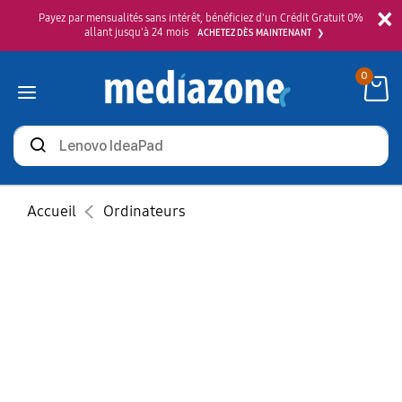
×
Payez par mensualités sans intérêt, bénéficiez d'un Crédit Gratuit 0%
allant jusqu'à 24 mois
ACHETEZ DÈS MAINTENANT
0
Rechercher
des
produits
Accueil
Ordinateurs