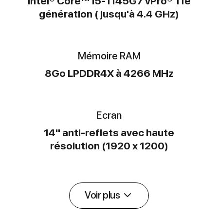
Intel® Core™ i5-1145G7 vPro® 11e
génération ( jusqu'à 4.4 GHz)
Mémoire RAM
8Go LPDDR4X à 4266 MHz
Ecran
14" anti-reflets avec haute
résolution (1920 x 1200)
Voir plus