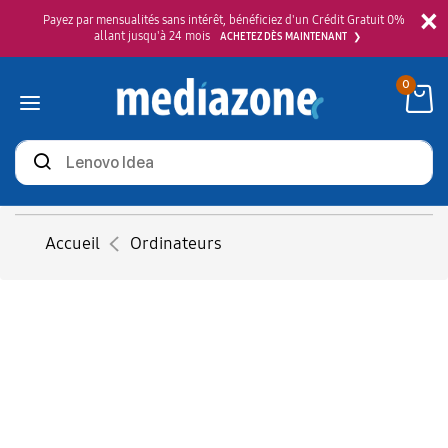
×
Payez par mensualités sans intérêt, bénéficiez d'un Crédit Gratuit 0%
allant jusqu'à 24 mois
ACHETEZ DÈS MAINTENANT
0
Rechercher
des
produits
Accueil
Ordinateurs