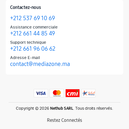
Contactez-nous
+212 537 69 10 69
Assistance commerciale
+212 661 44 85 49
Support technique
+212 661 96 06 62
Adresse E-mail
contact@mediazone.ma
Produits phares chez Mediazone
Retrouvez chez Mediazone les références incontournables : Apple, 
Copyright © 2026
. Tous droits réservés.
Nethub SARL
Restez Connectés