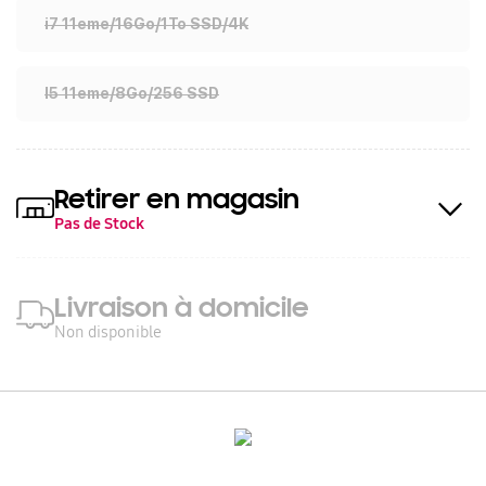
i7 11eme/16Go/1To SSD/4K
I5 11eme/8Go/256 SSD
Retirer en magasin
Pas de Stock
Livraison à domicile
Non disponible