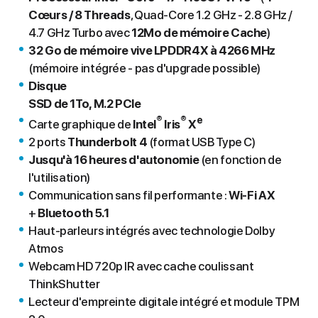
Cœurs / 8 Threads
, Quad-Core 1.2 GHz - 2.8 GHz /
4.7 GHz Turbo avec
12Mo de mémoire Cache
)
32 Go de mémoire vive LPDDR4X à
4266 MHz
(mémoire intégrée - pas d'upgrade possible)
Disque
SSD de 1To, M.2 PCIe
®
®
e
Carte graphique de
Intel
Iris
X
2 ports
Thunderbolt 4
(format USB Type C)
Jusqu'à 16 heures d'autonomie
(en fonction de
l'utilisation)
Communication sans fil performante :
Wi-Fi AX
+
Bluetooth 5.1
Haut-parleurs intégrés avec technologie Dolby
Atmos
Webcam HD 720p IR avec cache coulissant
ThinkShutter
Lecteur d'empreinte digitale intégré et module TPM