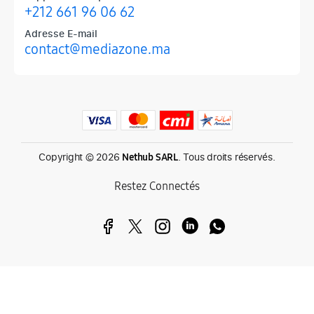
+212 661 96 06 62
Adresse E-mail
contact@mediazone.ma
Produits phares chez Mediazone
Retrouvez chez Mediazone les références incontournables : Apple, 
Copyright © 2026
. Tous droits réservés.
Nethub SARL
Restez Connectés