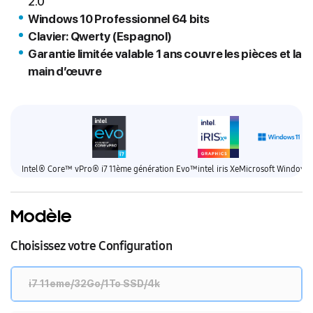
2.0
Windows 10 Professionnel 64 bits
Clavier: Qwerty (Espagnol)
Garantie limitée valable 1 ans couvre les pièces et la
main d’œuvre
Intel® Core™ vPro® i7 11ème génération Evo™
intel iris Xe
Microsoft Windows 
Modèle
Choisissez votre Configuration
i7 11eme/32Go/1To SSD/4k