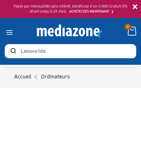
×
Payez par mensualités sans intérêt, bénéficiez d'un Crédit Gratuit 0%
allant jusqu'à 24 mois
ACHETEZ DÈS MAINTENANT
0
Rechercher
des
produits
Accueil
Ordinateurs