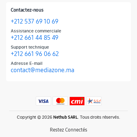
Contactez-nous
+212 537 69 10 69
Assistance commerciale
+212 661 44 85 49
Support technique
+212 661 96 06 62
Adresse E-mail
contact@mediazone.ma
Produits phares chez Mediazone
Retrouvez chez Mediazone les références incontournables : Apple, 
Copyright © 2026
. Tous droits réservés.
Nethub SARL
Restez Connectés