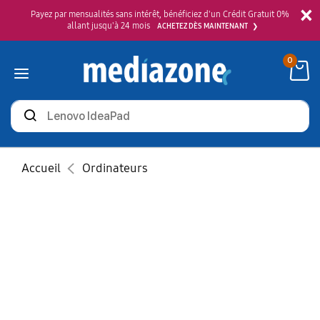
×
Payez par mensualités sans intérêt, bénéficiez d'un Crédit Gratuit 0%
allant jusqu'à 24 mois
ACHETEZ DÈS MAINTENANT
0
Rechercher
des
produits
Accueil
Ordinateurs