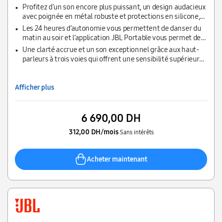
Profitez d'un son encore plus puissant, un design audacieux
avec poignée en métal robuste et protections en silicone,
pour un plaisir sans inquiétude
Les 24 heures d’autonomie vous permettent de danser du
matin au soir et l’application JBL Portable vous permet de
connecter instantanément plusieurs enceintes pour une
Une clarté accrue et un son exceptionnel grâce aux haut-
expérience optimale
parleurs à trois voies qui offrent une sensibilité supérieure
tout en réduisant la distorsion, peu importe l’intensité du
volume
Afficher plus
6 690,00 DH
312,00 DH/mois
Sans intérêts
Acheter maintenant