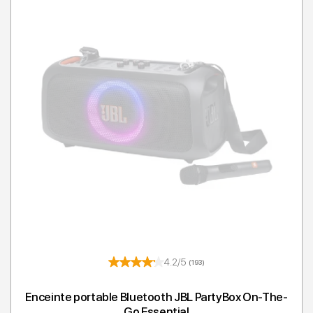
4.2/5
(193)
Enceinte portable Bluetooth JBL PartyBox On-The-
Go Essential