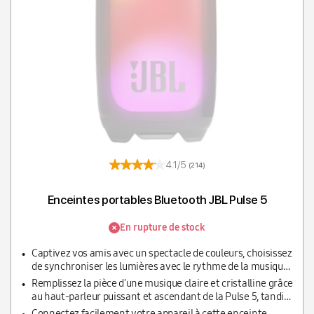
4.1/5
(214)
Enceintes portables Bluetooth JBL Pulse 5
En rupture de stock
Captivez vos amis avec un spectacle de couleurs, choisissez
de synchroniser les lumières avec le rythme de la musique
ou personnalisez-les avec l'application JBL Portable
Remplissez la pièce d'une musique claire et cristalline grâce
au haut-parleur puissant et ascendant de la Pulse 5, tandis
que le bas de l'enceinte produit des basses optimales
Connectez facilement votre appareil à cette enceinte