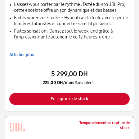
Laissez-vous porter par le rythme : Dotée du son JBL Pro,
cette enceinte offre un son dynamique et des basses
profondes ; emportez-la partout grâce à sa poignée pliable
Faites vibrer vos soirées : Hypnotisez la foule avec le jeu de
lumières futuristes et connectez sans fil plusieurs
enceintes compatibles JBL Auracast pour un son vraiment
Faites sensation : Dansez tout le week-end grâce à
puissant
l'impressionnante autonomie de 12 heures, d'une
protection anti-éclaboussures IPX4 et deux entrées pour
micro et guitare
Afficher plus
5 299,00 DH
225,00 DH/mois
Sans intérêts
En rupture de stock
Temporairement en rupture de
stock