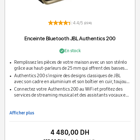
4.4/5
(224)
Enceinte Bluetooth JBL Authentics 200
En stock
Remplissez les pièces de votre maison avec un son stéréo
grâce aux haut-parleurs de 25 mm qui offrent des basses
profondes et garantissent un équilibre audio quel que soit
Authentics 200 s'inspire des designs classiques de JBL
la musique
avec son cadre en aluminium et son boîtier en cuir, toujours
accompagné d'un son JBL de qualité
Connectez votre Authentics 200 au WiFi et profitez des
services de streaming musical et des assistants vocaux en
simultané ; personnalisez votre écoute avec l'application
JBL One
Afficher plus
4 480,00 DH