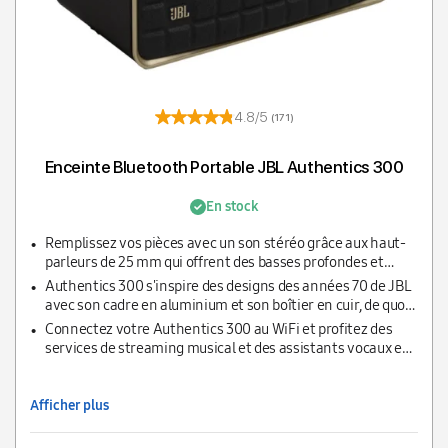
4.8/5
(171)
Enceinte Bluetooth Portable JBL Authentics 300
En stock
Remplissez vos pièces avec un son stéréo grâce aux haut-
parleurs de 25 mm qui offrent des basses profondes et
garantissent un équilibre audio quel que soit la musique
Authentics 300 s'inspire des designs des années 70 de JBL
avec son cadre en aluminium et son boîtier en cuir, de quoi
apporter une touche rétro dans n'importe quel espace
Connectez votre Authentics 300 au WiFi et profitez des
services de streaming musical et des assistants vocaux en
simultané ; personnalisez votre écoute avec l'application
JBL One
Afficher plus