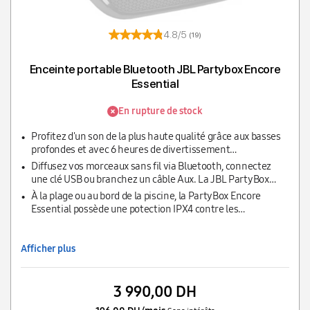
4.8/5
(19)
Enceinte portable Bluetooth JBL Partybox Encore
Essential
En rupture de stock
Profitez d'un son de la plus haute qualité grâce aux basses
profondes et avec 6 heures de divertissement
ininterrompu vous pouvez danser toute la nuit
Diffusez vos morceaux sans fil via Bluetooth, connectez
une clé USB ou branchez un câble Aux. La JBL PartyBox
Encore Essential offre la polyvalence ultime pour votre
À la plage ou au bord de la piscine, la PartyBox Encore
musique
Essential possède une potection IPX4 contre les
éclaboussures. Pour que la musique continue, sans prise de
tête
Afficher plus
3 990,00 DH