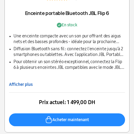
Enceinte portable Bluetooth JBL Flip 6
En stock
Une enceinte compacte avec un son pur offrant des aigus
nets et des basses profondes - idéale pour la prochaine
aventure
Diffusion Bluetooth sans fil : connectez l'enceinte jusqu'à 2
smartphones ou tablettes. Avec l'application JBL Portable,
le son peut également être amplifié ou les basses
Pour obtenir un son stéréo exceptionnel, connectez la Flip
optimisées
6 à plusieurs enceintes JBL compatibles avec le mode JBL
PartyBoost
Afficher plus
Prix actuel:
1 499,00 DH
Acheter maintenant