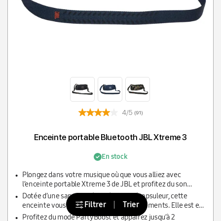
4/5
(91)
Enceinte portable Bluetooth JBL Xtreme 3
En stock
Plongez dans votre musique où que vous alliez avec
l’enceinte portable Xtreme 3 de JBL et profitez du son
immersif Original JBL avec des basses profondes et
Dotée d’une sangle et équipée d’un décapsuleur, cette
immersives
Filtrer
Trier
enceinte vous suit dans tous vos déplacements. Elle est en
outre étanche à l’eau et à la poussière conformément à la
Profitez du mode PartyBoost et appairez jusqu’à 2