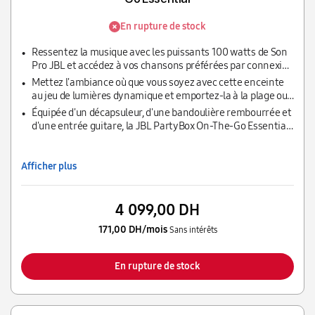
En rupture de stock
Ressentez la musique avec les puissants 100 watts de Son
Pro JBL et accédez à vos chansons préférées par connexion
Bluetooth, USB, AUX et TWS pendant ses 6 heures
Mettez l'ambiance où que vous soyez avec cette enceinte
d'autonomie
au jeu de lumières dynamique et emportez-la à la plage ou
au bord de la piscine sans crainte grâce à sa protection
Équipée d'un décapsuleur, d'une bandoulière rembourrée et
IPX4mélodies.
d'une entrée guitare, la JBL PartyBox On-The-Go Essential
a tout ce dont vous avez besoin pour lancer votre soirée
Afficher plus
4 099,00 DH
171,00 DH/mois
Sans intérêts
En rupture de stock