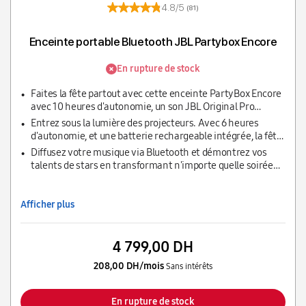
4.8/5
(81)
Enceinte portable Bluetooth JBL Partybox Encore
En rupture de stock
Faites la fête partout avec cette enceinte PartyBox Encore
avec 10 heures d'autonomie, un son JBL Original Pro
puissant avec basses profondes à effets lumineux
Entrez sous la lumière des projecteurs. Avec 6 heures
dynamiques intégrés
d'autonomie, et une batterie rechargeable intégrée, la fête
ne prendra jamais fin !
Diffusez votre musique via Bluetooth et démontrez vos
talents de stars en transformant n'importe quelle soirée
en karaoké grâce à l'entrée de microphone filaire
Afficher plus
4 799,00 DH
208,00 DH/mois
Sans intérêts
En rupture de stock