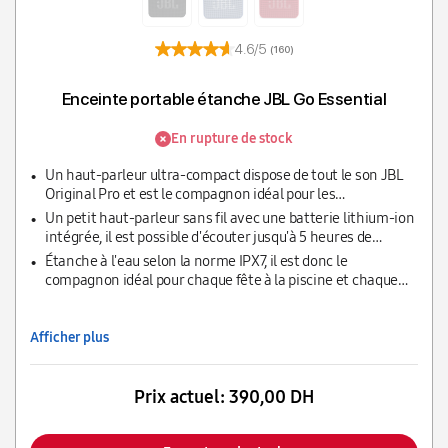
4.6/5
(160)
Enceinte portable étanche JBL Go Essential
En rupture de stock
Un haut-parleur ultra-compact dispose de tout le son JBL
Original Pro et est le compagnon idéal pour les
déplacements grâce à son faible poids
Un petit haut-parleur sans fil avec une batterie lithium-ion
intégrée, il est possible d'écouter jusqu'à 5 heures de
musique
Étanche à l'eau selon la norme IPX7, il est donc le
compagnon idéal pour chaque fête à la piscine et chaque
aventure en plein air
Afficher plus
Prix actuel:
390,00 DH