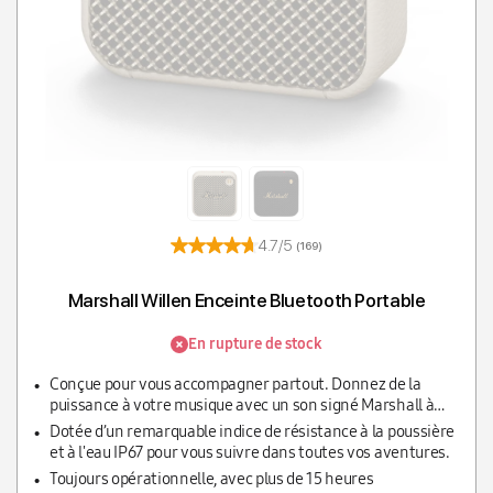
4.7/5
(169)
Marshall Willen Enceinte Bluetooth Portable
En rupture de stock
Conçue pour vous accompagner partout. Donnez de la
puissance à votre musique avec un son signé Marshall à
votre guise, même en cas d'imprévus.
Dotée d’un remarquable indice de résistance à la poussière
et à l'eau IP67 pour vous suivre dans toutes vos aventures.
Toujours opérationnelle, avec plus de 15 heures