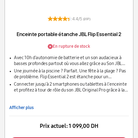
4.4/5
(237)
Enceinte portable étanche JBL Flip Essential 2
En rupture de stock
Avec 10h d'autonomie de batterie et un son audacieux à
basses profondes partout où vous allez grâce au Son JBL
Original Pro
Une journée à la piscine ? Parfait. Une fête à la plage ? Pas
de problème. Flip Essential 2 est étanche pour un
divertissement sans crainte
Connecter jusqu'à 2 smartphones ou tablettes à l'enceinte
et profitez à tour de rôle du son JBL Original Pro grâce à la
diffusion Bluetooth sans fil
Afficher plus
Prix actuel:
1 099,00 DH