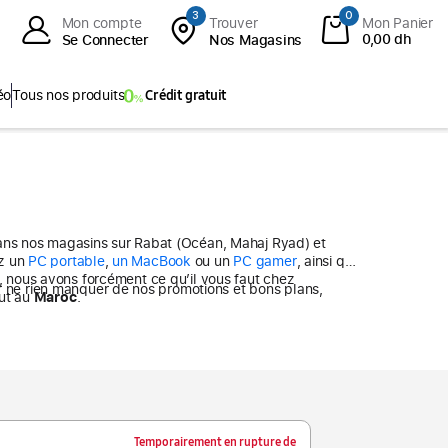
3
0
Mon compte
Trouver
Mon Panier
0,00 dh
Se Connecter
Nos Magasins
éo
Tous nos produits
Crédit gratuit
 Tab S10 FE+
ies
Que vous recherchiez un
PC portable
,
un MacBook
ou un
PC gamer
, ainsi que
+
 nous avons forcément ce qu’il vous faut chez
abs
out au
Maroc
.
Temporairement en rupture de