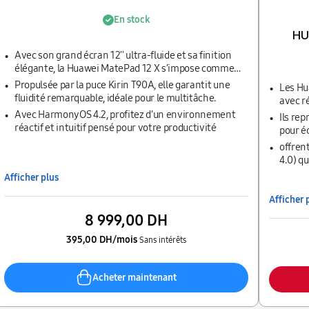
En stock
HUA
Avec son grand écran 12'' ultra-fluide et sa finition
élégante, la Huawei MatePad 12 X s’impose comme
une tablette haut de gamme conçue pour la
Propulsée par la puce Kirin T90A, elle garantit une
Les Hu
performance.
fluidité remarquable, idéale pour le multitâche.
avec ré
avec d
Avec HarmonyOS 4.2, profitez d’un environnement
Ils re
jusqu’
réactif et intuitif pensé pour votre productivité
pour é
réduis
offren
4.0) q
même d
Afficher plus
transpo
Afficher 
8 999,00 DH
395,00 DH/mois
Sans intérêts
Acheter maintenant