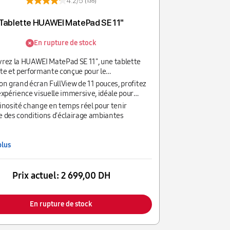
4.2/5
(135)
Tablette HUAWEI MatePad SE 11"
En rupture de stock
rez la HUAWEI MatePad SE 11", une tablette
te et performante conçue pour le
ssement, le travail et l’apprentissage.
on grand écran FullView de 11 pouces, profitez
expérience visuelle immersive, idéale pour
r vos films, lire ou naviguer sur Internet.
inosité change en temps réel pour tenir
 des conditions d'éclairage ambiantes
plus
Prix actuel:
2 699,00 DH
En rupture de stock