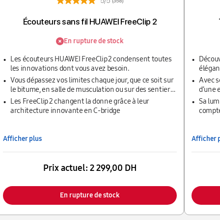
5/5
(358)
Écouteurs sans fil HUAWEI FreeClip 2
En rupture de stock
Les écouteurs HUAWEI FreeClip 2 condensent toutes
Découv
les innovations dont vous avez besoin.
élégan
diverti
Vous dépassez vos limites chaque jour, que ce soit sur
Avec s
le bitume, en salle de musculation ou sur des sentiers
d’une 
escarpés.
regarde
Les FreeClip 2 changent la donne grâce à leur
Sa lum
architecture innovante en C-bridge
compte
Afficher plus
Afficher 
Prix actuel:
2 299,00 DH
En rupture de stock