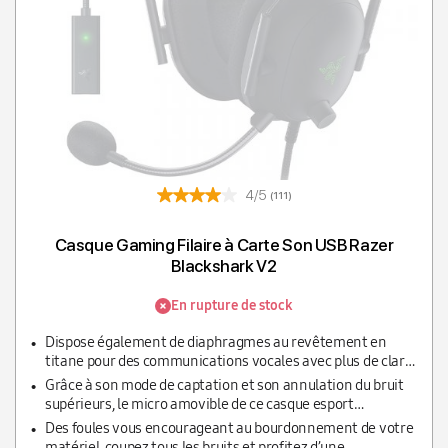
4/5
(111)
Casque Gaming Filaire à Carte Son USB Razer
Blackshark V2
En rupture de stock
Dispose également de diaphragmes au revêtement en
titane pour des communications vocales avec plus de clarté
pour que toutes les communications entrantes soient
Grâce à son mode de captation et son annulation du bruit
claires comme de l’eau de roche.
supérieurs, le micro amovible de ce casque esport
ultraléger fournit une obstruction minimale grâce à sa
Des foules vous encourageant au bourdonnement de votre
conception ouverte ce qui permet au son d’être plus clair et
matériel, coupez tous les bruits et profitez d’une