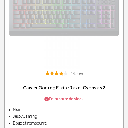
4/5
(86)
Clavier Gaming Filaire Razer Cynosa v2
En rupture de stock
Noir
Jeux/Gaming
Doux et rembourré