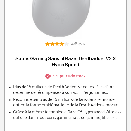
4/5
(275)
Souris Gaming Sans fil Razer Deathadder V2 X
HyperSpeed
En rupture de stock
Plus de 15 millions de DeathAdders vendues. Plus d’une
décennie de récompenses à son actif. L’ergonomie
emblématique offre désormais un contrôle illimité grâce à
Reconnue par plus de 15 millions de fans dans le monde
la double connectivité sans fil via les technologies
entier, la forme emblématique de la DeathAdder a procuré
ultrarapides Razer™ HyperSpeed Wireless ou Bluetooth, et
des victoires à d’innombrables pros, plus que n’importe
Grâce à la même technologie Razer™ Hyperspeed Wireless
7 boutons programmables, dont 2 nouveaux boutons
quelle autre souris du marché, notamment au triple
utilisée dans nos souris gaming haut de gamme, libérez
latéraux à accès rapide.
champion du monde de League of Legends, Faker.
votre véritable potentiel avec une connexion sans fil à
latence ultra-faible.