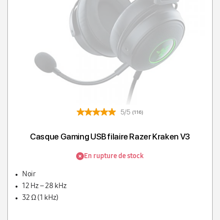
5/5
(116)
Casque Gaming USB filaire Razer Kraken V3
En rupture de stock
Noir
12 Hz – 28 kHz
32 Ω (1 kHz)